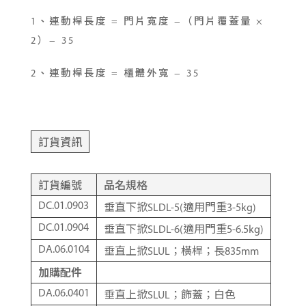
1、連動桿長度 = 門片寬度 −（門片覆蓋量 ×
2）− 35
2、連動桿長度 = 櫃體外寬 − 35
訂貨資訊
訂貨編號
品名規格
DC.01.0903
垂直下掀SLDL-5(適用門重3-5kg)
DC.01.0904
垂直下掀SLDL-6(適用門重5-6.5kg)
DA.06.0104
垂直上掀SLUL；橫桿；長835mm
加購配件
DA.06.0401
垂直上掀SLUL；飾蓋；白色