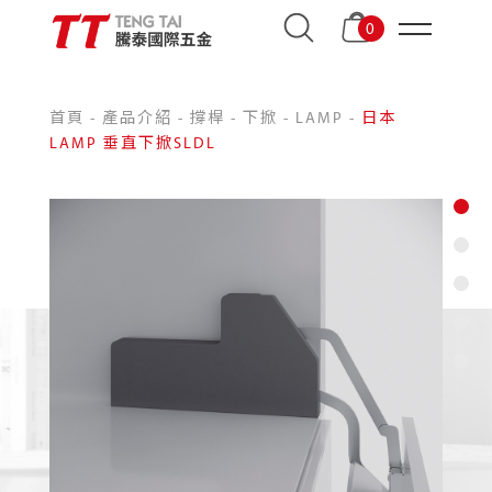
0
首頁
-
產品介紹
-
撐桿
-
下掀
-
LAMP
-
日本
LAMP 垂直下掀SLDL