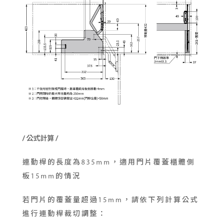
/ 公式計算 /
連動桿的長度為835mm，適用門片覆蓋櫃體側
板15mm的情況
若門片的覆蓋量超過15mm，請依下列計算公式
進行連動桿裁切調整：