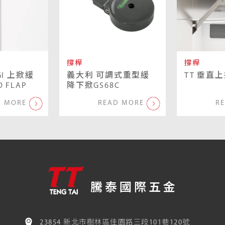
撐桿
撐桿
GI 上掀緩
義大利 可調式重型緩
TT 垂直
 FLAP
降下掀GS68C
D MORE
READ MORE
R
騰泰國際五金
23854 新北市樹林區佳園路三段101巷120號