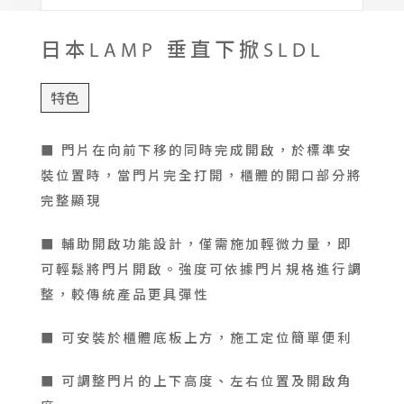
日本LAMP 垂直下掀SLDL
特色
■ 門片在向前下移的同時完成開啟，於標準安
裝位置時，當門片完全打開，櫃體的開口部分將
完整顯現
■ 輔助開啟功能設計，僅需施加輕微力量，即
可輕鬆將門片開啟。強度可依據門片規格進行調
整，較傳統產品更具彈性
■ 可安裝於櫃體底板上方，施工定位簡單便利
■ 可調整門片的上下高度、左右位置及開啟角